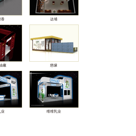
檀香
达埔
油廠
慈缘
乳业
维维乳业