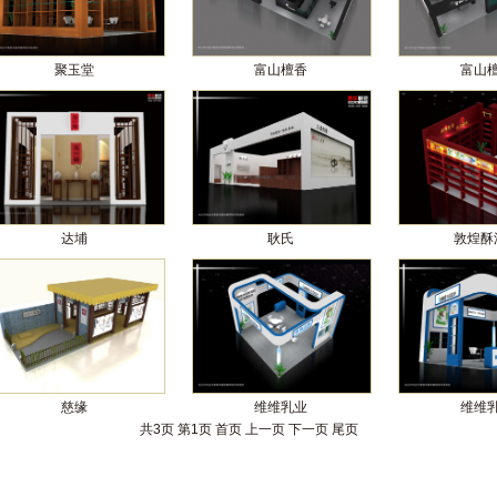
聚玉堂
富山檀香
富山
达埔
耿氏
敦煌酥
慈缘
维维乳业
维维
共
3
页 第
1
页
首页
上一页
下一页
尾页